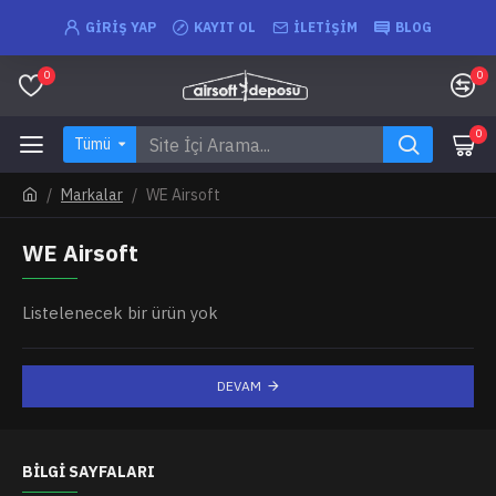
GIRIŞ YAP
KAYIT OL
İLETIŞIM
BLOG
0
0
0
Tümü
Markalar
WE Airsoft
WE Airsoft
Listelenecek bir ürün yok
DEVAM
BILGI SAYFALARI